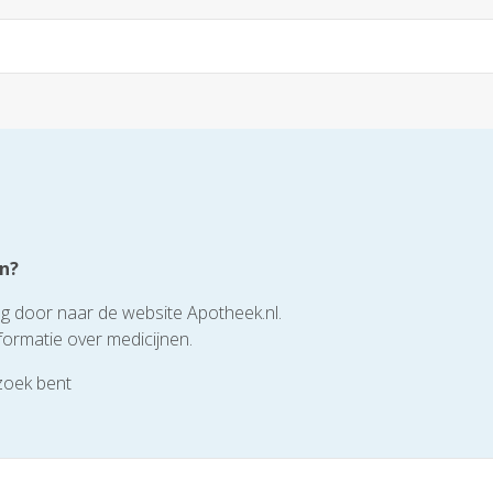
en?
ag door naar de website Apotheek.nl.
formatie over medicijnen.
zoek bent