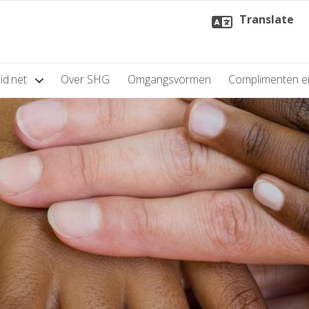
Translate
id.net
Over SHG
Omgangsvormen
Complimenten e