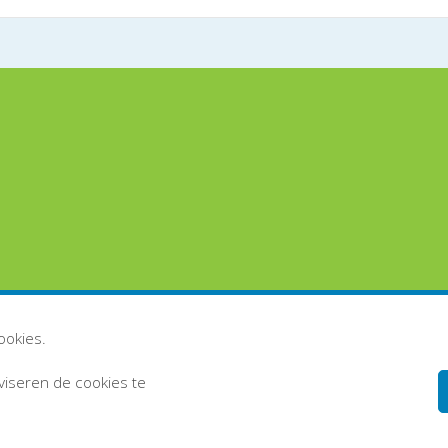
ookies.
dviseren de cookies te
Disclaimer
Persoonsgegevens en privacy