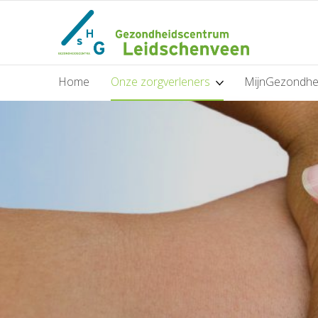
Home
Onze zorgverleners
MijnGezondhe